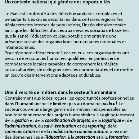
Un contexte national qui génère des opportunités
Le Mali est confronté à des défis humanitaires complexes et
persistants. Les crises sécuritaires dans certaines régions, les
déplacements internes de populations, l’insécurité alimentaire
ainsi que les difficultés d’accès aux services sociaux de base tels
que la santé, l’éducation et l’eau potable ont entraîné une
présence accrue des organisations humanitaires nationales et
internationales.
Pour répondre efficacement à ces enjeux, ces organisations ont
besoin de ressources humaines qualifiées, en particulier de
compétences locales capables de comprendre les réalités
socioculturelles, de dialoguer avec les communautés et de mettre
en œuvre des interventions adaptées et durables.
Une diversité de métiers dans le secteur humanitaire
Contrairement aux idées reçues, les opportunités professionnelles
dans l’humanitaire ne se limitent pas au domaine
médica
l
. Le
secteur couvre une large gamme de métiers indispensables au
bon fonctionnement des projets humanitaires. Il s’agit notamment
de la
gestion
et de la
coordination de projets
, de la
logistique
et de
l’administration
, du
suivi-évaluation
et du
reporting
, de la
communication
et de la
mobilisation
communautaire
, ainsi que
des domaines liés à
l’éducation
, à la
protection
et à la
formation
.