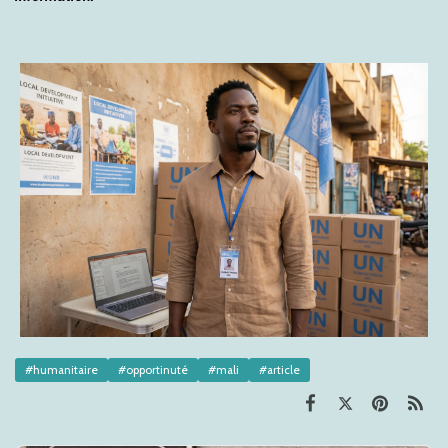
#humanitaire
#opportinuté
#mali
#article