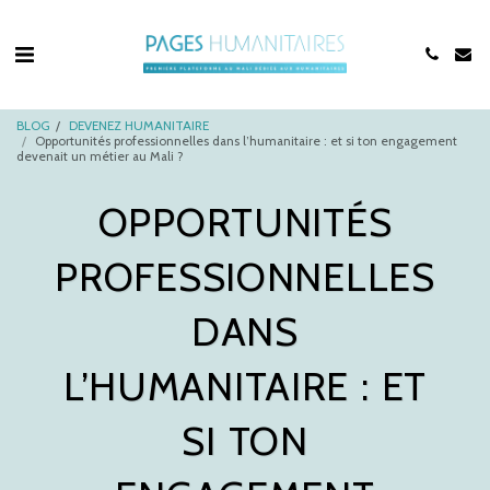
BLOG
DEVENEZ HUMANITAIRE
Opportunités professionnelles dans l’humanitaire : et si ton engagement
devenait un métier au Mali ?
OPPORTUNITÉS
PROFESSIONNELLES
DANS
L’HUMANITAIRE : ET
SI TON