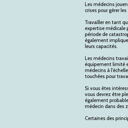
Les médecins jouent 
crises pour gérer le
Travailler en tant q
expertise médicale 
période de catastro
également impliquer
leurs capacités.
Les médecins travai
équipement limité e
médecins à l'échell
touchées pour travail
Si vous êtes intéres
vous devrez être pl
également probablem
médecin dans des z
Certaines des princ