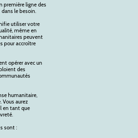
en première ligne des
 dans le besoin.
fie utiliser votre
qualité, même en
manitaires peuvent
 pour accroître
ent opérer avec un
ploient des
s communautés
onse humanitaire,
. Vous aurez
l en tant que
vreté.
s sont :