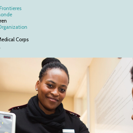
Frontieres
Monde
ren
Organization
Medical Corps
r