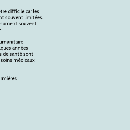
e difficile car les
nt souvent limitées.
 assument souvent
.
humanitaire
lques années
s de santé sont
s soins médicaux
irmières