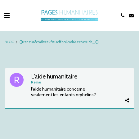
BLOG
{{trans:36fc5db559f80cffcc624d6aec5e517b_1}}
L'aide humanitaire
Reine
l'aide humanitaire concerne
seulement les enfants orphelins?