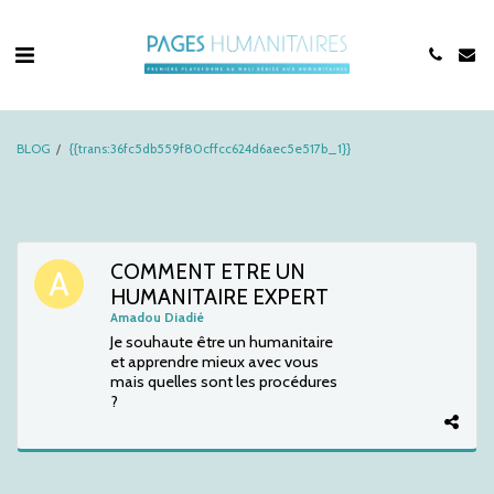
BLOG
{{trans:36fc5db559f80cffcc624d6aec5e517b_1}}
COMMENT ETRE UN
HUMANITAIRE EXPERT
Amadou Diadié
Je souhaute être un humanitaire
et apprendre mieux avec vous
mais quelles sont les procédures
?