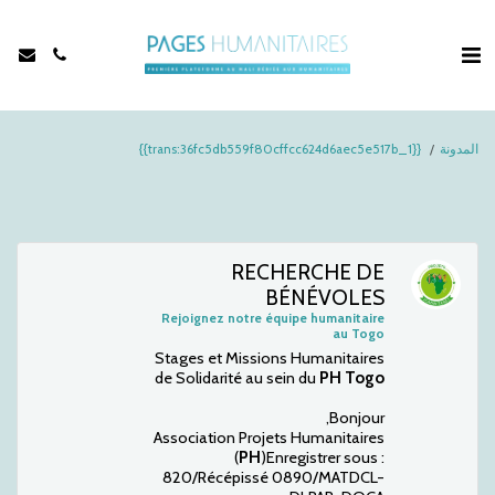
المدونة
{{trans:36fc5db559f80cffcc624d6aec5e517b_1}}
RECHERCHE DE
BÉNÉVOLES
Rejoignez notre équipe humanitaire
au Togo
Stages et Missions Humanitaires
de Solidarité au sein du
PH Togo
Bonjour,
Association Projets Humanitaires
(
PH
)Enregistrer sous :
820/Récépissé 0890/MATDCL-