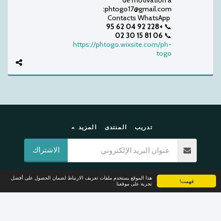
de motivation à
:phtogo17@gmail.com
Contacts WhatsApp
+228 92 04 62 95
📞
06 81 15 30 02
📞
https://phtogo.wixsite.com/ph-
togo
تدريب
المنتدى
المزيد
الاشتراك
حقوق النشر © 2026 جميع الحقوق محفوظة -
pages humanitaires
هذا الموقع يستخدم ملفات تعريف الارتباط لضمان الحصول على أفضل
فهمت!
تجربة على موقعنا