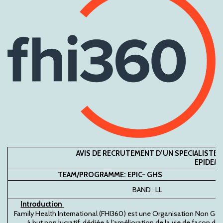
AVIS DE RECRUTEMENT D
’
UN SPECIALISTE 
EPIDEM
TEAM/PROGRAMME: EPIC-
GHS
BAND : LL
Introduction
Family Health International (FHI360) est une Organisation Non G
à but non lucratif, dédiée à l’amélioration de la vie de façon du