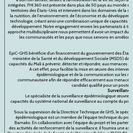
intégrées. FHI 360 est présente dans plus de 50 pays au monde et d
territoires des États-Unis et intervient dans les domaines de la san
la nutrition, de l'environnement, de l'économie et du développeme
technologie, créant ainsi une combinaison unique de capacités pou
développement. Notre engagement envers les partenariats à tous
approche multidisciplinaire nous permettent d'avoir un impact dura
les communautés et les pays que nous servons en améliorant 
EpiC-GHS bénéficie d’un financement du gouvernement des États-
ministère de la Santé et du développement Sociale (MSDS) dan
capacités du Mali à prévenir, détecter et répondre, aux menaces d
A cet effet, pour faciliter la mise en œuvre des intervent
épidémiologique et de la communication sur les ri
communautaire afin de répondre efficacement aux menaces, 
candidat qualifié pour un poste 
Surveillanc
Le spécialiste de la surveillance épidémiologique œuvrer
capacités du système national de surveillance au compte du proj
Sous la supervision de la Directrice Technique de GHS, le spéciali
épidémiologique est un membre de l’équipe technique du projet
Bamako. En collaboration avec l'équipe du projet et les partena
des activités de renforcement de la surveillance, il fournira une ass