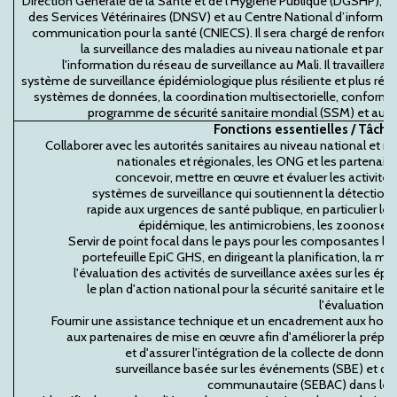
Direction Générale de la Santé et de l’Hygiène Publique (DGSHP), à 
des Services Vétérinaires (DNSV) et au Centre National d’informat
communication pour la santé (CNIECS). Il sera chargé de renforcer
la surveillance des maladies au niveau nationale et par le
l'information du réseau de surveillance au Mali. Il travaillera 
système de surveillance épidémiologique plus résiliente et plus réa
systèmes de données, la coordination multisectorielle, conformé
programme de sécurité sanitaire mondial (SSM) et aux s
Fonctions essentielles / T
â
che
Collaborer avec les autorités sanitaires au niveau national et rég
nationales et régionales, les ONG et les partenair
concevoir, mettre en œuvre et évaluer les activité
systèmes de surveillance qui soutiennent la détection 
rapide aux urgences de santé publique, en particulier l
épidémique, les antimicrobiens, les zoonoses
Servir de point focal dans le pays pour les composantes liée
portefeuille EpiC GHS, en dirigeant la planification, la mis
l'évaluation des activités de surveillance axées sur les épi
le plan d'action national pour la sécurité sanitaire et 
l'évaluation e
Fournir une assistance technique et un encadrement aux hom
aux partenaires de mise en œuvre afin d'améliorer la prépara
et d'assurer l'intégration de la collecte de donné
surveillance basée sur les événements (SBE) et de 
communautaire (SEBAC) dans les