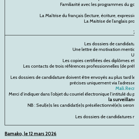
Familiarité avec les programmes du gou
La Maîtrise du français (lecture, écriture, expression
La Maitrise de l’anglais prof
75%
Les dossiers de candidature
Une lettre de motivation mentionna
Un C
Les copies certifiées des diplômes et at
Les contacts de trois références professionnelles (de préfé
Les dossiers de candidature doivent être envoyés au plus tard le
précises uniquement via l’adresse é
Mali.Recr
Merci d’indiquer dans l’objet du courriel électronique l’intitulé du po
la surveillanc
NB : Seul(e)s les candidat(e)s présélectionné(e)s seront
Les dossiers de candidatures ne 
Bamako, le 12 mars 2026