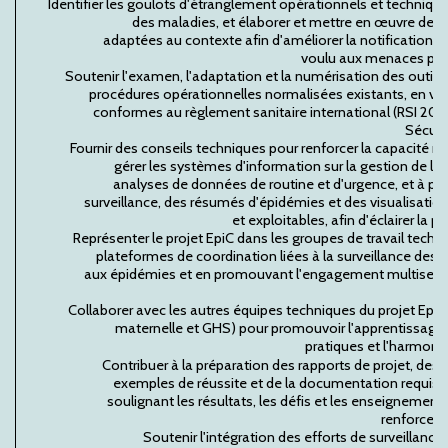
Identifier les goulots d'étranglement opérationnels et technique
des maladies, et élaborer et mettre en œuvre des 
adaptées au contexte afin d'améliorer la notification 
voulu aux menaces prior
Soutenir l'examen, l'adaptation et la numérisation des outils 
procédures opérationnelles normalisées existants, en veill
conformes au règlement sanitaire international (RSI 200
Sécuri
Fournir des conseils techniques pour renforcer la capacité na
gérer les systèmes d'information sur la gestion de la 
analyses de données de routine et d'urgence, et à pro
surveillance, des résumés d'épidémies et des visualisati
et exploitables, afin d'éclairer la p
Représenter le projet EpiC dans les groupes de travail techn
plateformes de coordination liées à la surveillance des 
aux épidémies et en promouvant l'engagement multisector
Collaborer avec les autres équipes techniques du projet EpiC
maternelle et GHS) pour promouvoir l'apprentissage
pratiques et l'harmoni
Contribuer à la préparation des rapports de projet, des
exemples de réussite et de la documentation requise 
soulignant les résultats, les défis et les enseignements
renforceme
Soutenir l'intégration des efforts de surveillance