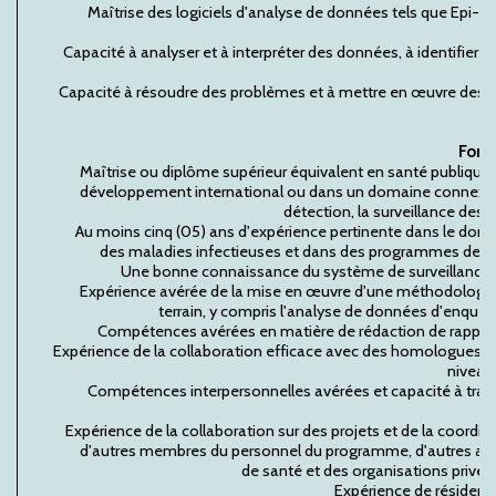
Maîtrise des logiciels d'analyse de données tels que Epi-I
Capacité à analyser et à interpréter des données, à identifier le
Capacité à résoudre des problèmes et à mettre en œuvre des m
Form
Maîtrise ou diplôme supérieur équivalent en santé publique,
développement international ou dans un domaine connexe a
détection, la surveillance des 
Au moins cinq (05) ans d'expérience pertinente dans le doma
des maladies infectieuses et dans des programmes de sa
Une bonne connaissance du système de surveillance 
Expérience avérée de la mise en œuvre d'une méthodologie d
terrain, y compris l'analyse de données d'enquê
Compétences avérées en matière de rédaction de rapport
Expérience de la collaboration efficace avec des homologues
niveaux
Compétences interpersonnelles avérées et capacité à trava
Expérience de la collaboration sur des projets et de la coordin
d'autres membres du personnel du programme, d'autres age
de santé et des organisations privées
Expérience de résidence 