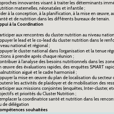
pproches innovantes visant à traiter les déterminants imméd
utrition maternelles, néonatales et infantile ;
ider à la conception, à la planification, à la mise en œuvre, 
anté et de nutrition dans les différents bureaux de terrain.
ppui à la Coordination
articiper aux rencontres du cluster nutrition au niveau nationa
ppuyer le lead et le co-lead du cluster nutrition dans le ren
iveau national et régional ;
ppuyer le cluster national dans l’organisation et la tenue rég
ctions à prendre après chaque réunion ;
ontribuer à l’analyse des besoins nutritionnels dans les zone
n œuvre des évaluations rapides, des enquêtes SMART rapide
alnutrition aiguë et le cadre harmonisé ;
ppuyer la mise en œuvre du plan de localisation du secteur 
outenir les activités de plaidoyer et de mobilisation des ress
articiper aux missions conjointes (enquêtes, Inter-cluster, 
bjectifs et priorités du Cluster Nutrition ;
emplacer la coordinatrice santé et nutrition dans les renc
u de délégation
ompétences souhaitées