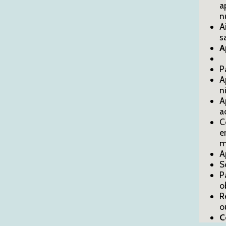
a
n
A
s
A
P
A
n
A
a
C
e
m
A
S
P
o
R
o
C