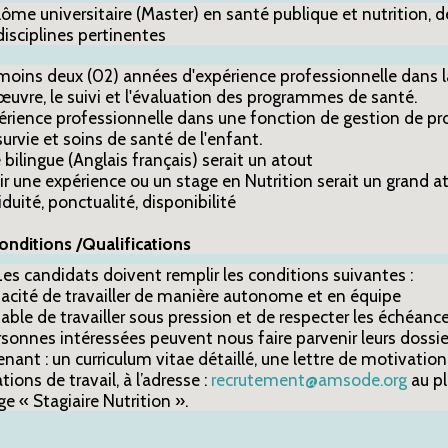
lôme universitaire (Master) en santé publique et nutrition,
disciplines pertinentes
moins deux (02) années d'expérience professionnelle dans la
œuvre, le suivi et l'évaluation des programmes de santé.
érience professionnelle dans une fonction de gestion de p
survie et soins de santé de l'enfant.
 bilingue (Anglais français) serait un atout
ir une expérience ou un stage en Nutrition serait un grand a
duité, ponctualité, disponibilité
onditions /Qualifications
Les candidats doivent remplir les conditions suivantes :
acité de travailler de manière autonome et en équipe
able de travailler sous pression et de respecter les échéanc
rsonnes intéressées peuvent nous faire parvenir leurs dossi
ant : un curriculum vitae détaillé, une lettre de motivation
tions de travail, à l’adresse :
recrutement@amsode.org
au pl
 « Stagiaire Nutrition ».