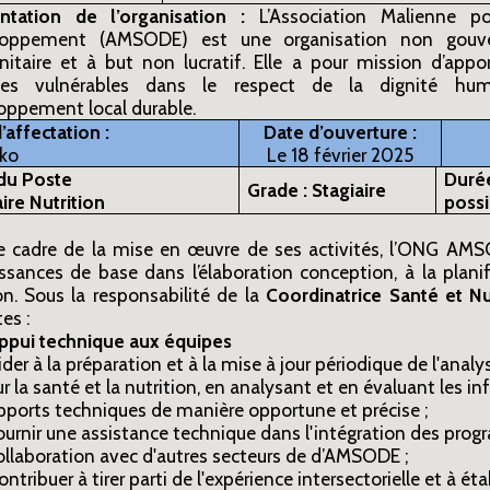
ntation de l’organisation :
L’Association Malienne po
loppement (AMSODE) est une organisation non gouver
itaire et à but non lucratif. Elle a pour mission d’appo
hes vulnérables dans le respect de la dignité hum
oppement local durable.
’affectation :
Date d’ouverture :
ko
Le 18 février 2025
 du Poste
Durée
Grade : Stagiaire
ire Nutrition
possi
e cadre de la mise en œuvre de ses activités, l’ONG AM
ssances de base dans l’élaboration conception, à la plani
on. Sous la responsabilité de la
Coordinatrice Santé et Nu
es :
ppui technique aux équipes
ider à la préparation et à la mise à jour périodique de l'ana
ur la santé et la nutrition, en analysant et en évaluant les i
pports techniques de manière opportune et précise ;
ournir une assistance technique dans l'intégration des prog
ollaboration avec d'autres secteurs de d’AMSODE ;
ontribuer à tirer parti de l'expérience intersectorielle et à é