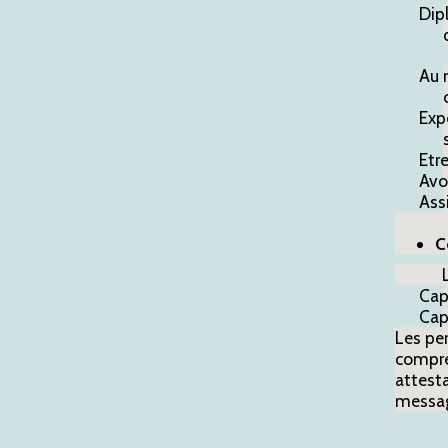
Dip
Au 
Exp
Etre
Avo
Assi
C
Cap
Cap
Les pe
compren
attesta
message