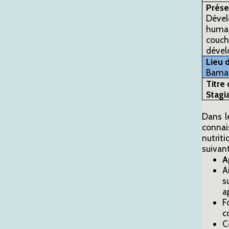
Prése
Déve
human
couc
dével
Lieu d
Bama
Titre
Stagia
Dans l
connai
nutriti
suivant
A
A
s
a
F
c
C