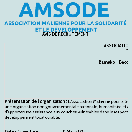
AVIS DE RECRUTEMENT
ASSOCIATION 
DE
Bamako – Baco Dj
S
Présentation de l’organisation :
L’Association Malienne pour la So
une organisation non gouvernementale nationale, humanitaire et à but
d’apporter une assistance aux couches vulnérables dans le respect de
développement local durable.
Date d’ouverture
11 Mai 2023