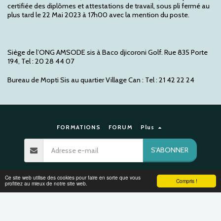
certifiée des diplômes et attestations de travail, sous pli fermé au
plus tard le 22 Mai 2023 à 17h00 avec la mention du poste.
Siège de l’ONG AMSODE sis à Baco djicoroni Golf. Rue 835 Porte
194, Tel : 20 28 44 07
Bureau de Mopti Sis au quartier Village Can : Tel : 21 42 22 24
FORMATIONS
FORUM
Plus
S'ABONNER
Droits d'auteur © 2026 Tous droits réservés -
pages humanitaires
Ce site web utilise des cookies pour faire en sorte que vous
Compris !
profitiez au mieux de notre site web.