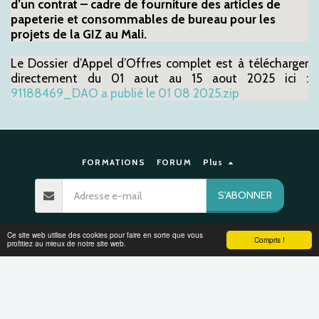
d’un contrat – cadre de fourniture des articles de
papeterie et consommables de bureau pour les
projets de la GIZ au Mali.
Le Dossier d’Appel d’Offres complet est à télécharger
directement du 01 aout au 15 aout 2025 ici :
91188469_DAO a publié le 01 08 2025.zip
FORMATIONS
FORUM
Plus
S'ABONNER
Droits d'auteur © 2026 Tous droits réservés -
pages humanitaires
Ce site web utilise des cookies pour faire en sorte que vous
Compris !
profitiez au mieux de notre site web.